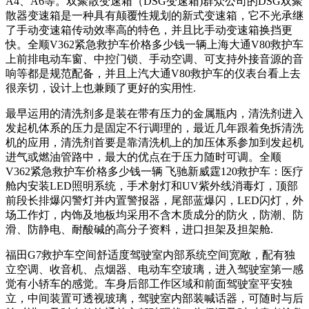
A4、A6等。双聚散变速箱（DSG变速箱)群众公司的DSG双聚
散器变速箱是一种具有颠覆性规划的新式变速箱，它不光承继
了手动变速箱传动效率高的特色，并且比手动变速箱换挡更
快。全顺V362紧急救护车价格多少钱一辆上海大通V80救护车
上前排电动车窗、中控门锁、手动空调、可支持外接音源的音
响等都是规范配备，并且上汽大通V80救护车的仪表台看上去
很亲切，设计上也兼顾了更好的实用性.
最早运用的清洗剂多是装在带有压力的金属瓶内，清洗剂进入
发起机体系的压力是固定不行调理的，最近几年跟着免拆清洗
机的应用，清洗剂首要是靠清洗机上的加压体系参加到发起机
进气或燃油管路中，最大的优点在于压力随时可调。全顺
V362紧急救护车价格多少钱一辆 飞驰新威霆120救护车：医疗
舱内安装LED照明系统，手术射灯和UV紫外线消毒灯，顶部
前段长排爆闪警灯并内置警报器，尾部蓝爆闪，LED闪灯，外
场工作灯，内饰及地板均采用不含木质成分的防火，防潮、防
滑、防静电、耐酸碱的高分子资料，进口担架及担架舱.
福田G7救护车
空间舒适度驾驶室内部系统空间宽敞，配有独
立空调、收音机、点烟器、电动车空玻璃，进入驾驶室第一感
觉有小轿车的感觉。车身后部工作区域和前面驾驶室平安独
立，中间装置可透视玻璃，驾驶室内部装喊话器，可随时与后