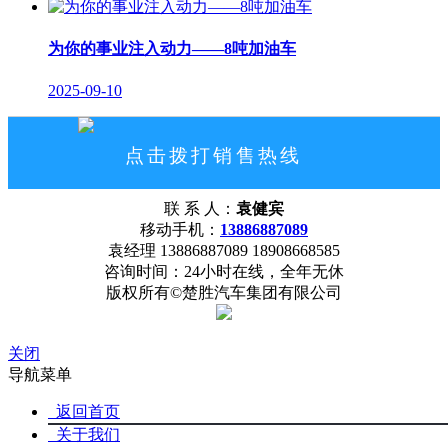
为你的事业注入动力——8吨加油车
2025-09-10
点击拨打销售热线
13886887089
联 系 人：
袁健宾
网站首页
公司概况
联系我们
移动手机：
13886887089
袁经理 13886887089 18908668585
咨询时间：24小时在线，全年无休
版权所有©楚胜汽车集团有限公司
关闭
导航菜单
返回首页
关于我们