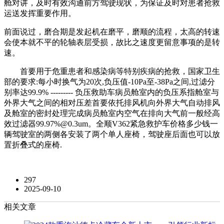
舱对讲，及时有效沟通前方驾驶现状，为保证及时对患者抢救
运送发挥重要作用。
前面说过，磨合期是发起机在磨平，磨顺的流程，太高的转速
会使本就不平的轮轴表层受损，故比之速度更留意事项的是转
速。
首要用于危重患者和感染病等特别疾病的抢救，国家卫生
部的要求:每小时换气为20次,负压值-10Pa至-38Pa之间,过滤分
别率达99.9% --------- 负压救助车病员舱室内的负压系指舱室与
外界大气之间的相对压差首要依托排风机向外界大气自动排风
及舱室的密封处理完成病员舱室内空气在排向大气前一般经高
效过滤器99.97%@0.3um。全顺V362紧急救护车价格多少钱一
辆驾驶室的两侧各安装了两个单人座椅，驾驶座后面也可以放
置折叠式的座椅.
297
2025-09-10
相关文章