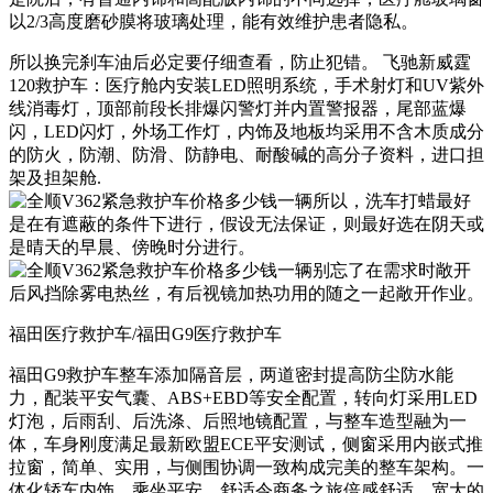
以2/3高度磨砂膜将玻璃处理，能有效维护患者隐私。
所以换完刹车油后必定要仔细查看，防止犯错。 飞驰新威霆
120救护车：医疗舱内安装LED照明系统，手术射灯和UV紫外
线消毒灯，顶部前段长排爆闪警灯并内置警报器，尾部蓝爆
闪，LED闪灯，外场工作灯，内饰及地板均采用不含木质成分
的防火，防潮、防滑、防静电、耐酸碱的高分子资料，进口担
架及担架舱.
福田医疗救护车/福田G9医疗救护车
福田G9救护车整车添加隔音层，两道密封提高防尘防水能
力，配装平安气囊、ABS+EBD等安全配置，转向灯采用LED
灯泡，后雨刮、后洗涤、后照地镜配置，与整车造型融为一
体，车身刚度满足最新欧盟ECE平安测试，侧窗采用内嵌式推
拉窗，简单、实用，与侧围协调一致构成完美的整车架构。一
体化轿车内饰，乘坐平安、舒适令商务之旅倍感舒适，宽大的