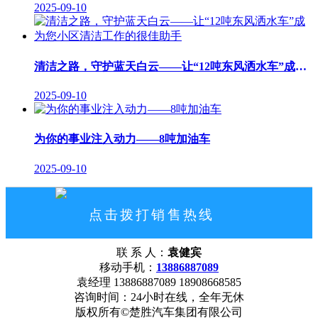
2025-09-10
清洁之路，守护蓝天白云——让“12吨东风洒水车”成为您小区清洁工作的很佳助手
2025-09-10
为你的事业注入动力——8吨加油车
2025-09-10
点击拨打销售热线
13886887089
联 系 人：
袁健宾
网站首页
公司概况
联系我们
移动手机：
13886887089
袁经理 13886887089 18908668585
咨询时间：24小时在线，全年无休
版权所有©楚胜汽车集团有限公司