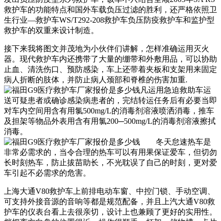
救护车的功能特点和国外车载负压过滤的胜利，还严格依照卫
生行业—救护车WS/T292-208救护车负压防疫救护车和监护型
救护车的双重来设计制造。
接下来我将图文并茂地为小伙伴们讲解，怎样准确运用灭火
器。现代救护车内还携带了大量的绷带和外敷用品，可以协助
止血、清洗伤口、预防感染，车上还带着夹板和支架用来固定
病人折断的肢体，并防止病人颈部和脊椎的伤害加重.
上海大通V80救护车上前排电动车窗、中控门锁、手动空调、
可支持外接音源的音响等都是规范配备，并且上汽大通V80救
护车的仪表台看上去很亲切，设计上也兼顾了更好的实用性。