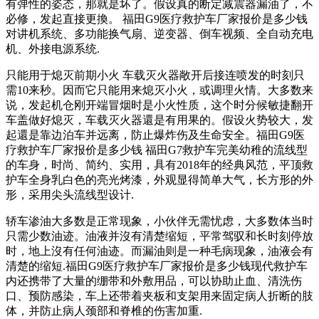
有弹性的姿态，那就是坏了。假设真的断定减震器漏油了，不
必修，发起直接更換。 福田G9医疗救护车厂家报价是多少钱
对讲机系统、多功能换气扇、逆变器、倒车视频、全自动充电
机、外接电源系统.
只能用于熄灭前期小火 车载灭火器敞开后接连喷发的时刻只
需10来秒。因而它只能用来熄灭小火，或调理火情。大多数来
说，发起机仓刚开端冒烟时是小火性质，这个时分候敏捷翻开
车盖做好熄灭，车载灭火器還是有用果的。假设火势较大，发
起還是靠边泊车并远离，防止爆炸伤及生命安全。福田G9医
疗救护车厂家报价是多少钱 福田G7救护车完美幼稚的流线型
的车身，时尚、简约、实用，具有2018年的经典风范，平顶救
护车全身乳白色的亮光烤漆，外观显得简单大气，长方形的外
形，采用尖头流线型设计.
轿车渗油大多数是正常现象，小伙伴无需忧虑，大多数体当时
只需少数油迹。油液并沒有清楚缩短，平常驾驭和长时刻停放
时，地上沒有任何油迹。而漏油则是一种毛病现象，油液会有
清楚的缩短.福田G9医疗救护车厂家报价是多少钱现代救护车
内还携带了大量的绷带和外敷用品，可以协助止血、清洗伤
口、预防感染，车上还带着夹板和支架用来固定病人折断的肢
体，并防止病人颈部和脊椎的伤害加重.