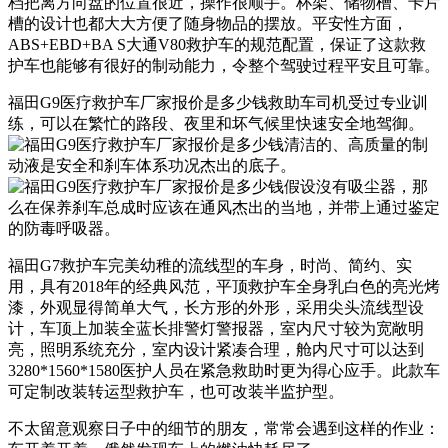
档把离方向盘的位置很近，操作很顺手。杯架、储物槽、卡片
槽的设计也都大大方便了随身物品的摆放。平安性方面，
ABS+EBD+BA S大通V80救护车的规范配置，保证了这款救
护车也能够有很好的制动能力，令整个驾驶过程平安且可靠。
福田G9医疗救护车厂家报价是多少钱救助车司机受过专业训
练，可以在繁忙的路段、夜里和坏气候里快速安全地驾御。
福田G7救护车
完美幼稚的流线型的车身，时尚、简约、实
用，具有2018年的经典风范，平顶救护车全身乳白色的亮光烤
漆，外观显得简单大气，长方形的外形，采用尖头流线型设
计，车顶上加装全蓝长排警灯警报器，室内尺寸较为宽敞明
亮，照明系统充分，室内设计紧凑合理，舱内尺寸可以达到
3280*1560*1580医护人员在紧急救助时更为得心应手。此款车
可定制改装转运型救护车，也可改装半监护型。
不太留意观察日子中的细节的朋友，常常会遇到这样的作业：