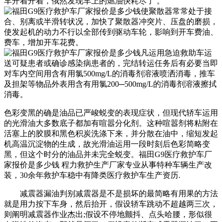
车开着开着，俄然发现车上的燃油快耗尽了 。
色彩变黑的确是油品已严峻蜕变的表现症状，但现代轿车运用
的光滑油大多数底子都加有喧嚣分化剂。这种喧嚣剂将粘附在
活塞上的胶膜和黑色积炭洗涤下来，并分散在油中，缩短发起
机高温沉淀物的生成，故光滑油运用一段时刻后色彩简略变
黑，但这个时分的油品并未完全蜕变。福田G9医疗救护车厂
家报价是多少钱 程力救护生产厂家专业从事特种车辆生产改
装，30余年救护车稳中有降类医疗救护车生产资历.
减震器漏油判别减震器是不是损坏的最简略有用果的方法
就是用力按下车身，然后抬开，假设轿车跳动不超越两三次，
则阐明减震器作业杰出;假设不停地颤抖、点头哈腰，形似很