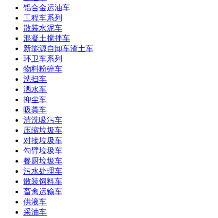
铝合金运油车
工程车系列
散装水泥车
混凝土搅拌车
新能源自卸车渣土车
环卫车系列
物料粉碎车
洗扫车
洒水车
抑尘车
吸粪车
清洗吸污车
压缩垃圾车
对接垃圾车
勾臂垃圾车
餐厨垃圾车
污水处理车
散装饲料车
畜禽运输车
供液车
采油车