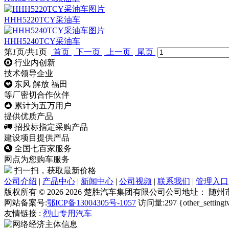
HHH5220TCY采油车
HHH5240TCY采油车
第
1
页/共
1
页
首页
下一页
上一页
尾页
行业内创新
技术领导企业
东风 解放 福田
等厂密切合作伙伴
累计为五万用户
提供优质产品
招投标指定采购产品
建设项目提供产品
全国七百家服务
网点为您购车服务
扫一扫，获取最新价格
公司介绍
|
产品中心
|
新闻中心
|
公司视频
|
联系我们
|
管理入口
版权所有 © 2026 2026 楚胜汽车集团有限公司
公司地址： 随州
网站备案号:
鄂ICP备13004305号-1057
访问量:297 {other_settingt
友情链接 :
烈山专用汽车