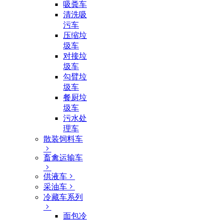
吸粪车
清洗吸
污车
压缩垃
圾车
对接垃
圾车
勾臂垃
圾车
餐厨垃
圾车
污水处
理车
散装饲料车
畜禽运输车
供液车
采油车
冷藏车系列
面包冷