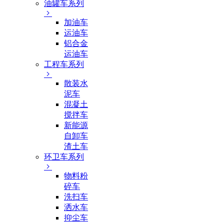
油罐车系列
加油车
运油车
铝合金
运油车
工程车系列
散装水
泥车
混凝土
搅拌车
新能源
自卸车
渣土车
环卫车系列
物料粉
碎车
洗扫车
洒水车
抑尘车