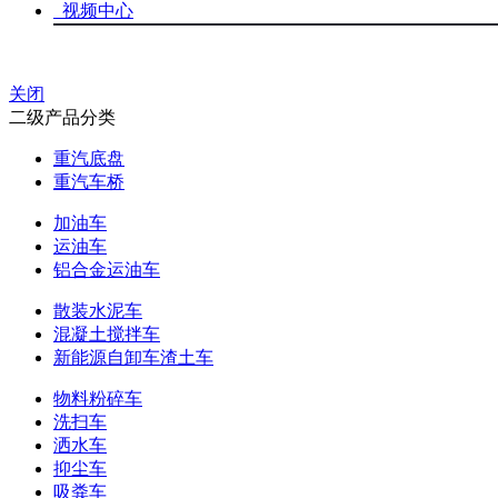
视频中心
关闭
二级产品分类
重汽底盘
重汽车桥
加油车
运油车
铝合金运油车
散装水泥车
混凝土搅拌车
新能源自卸车渣土车
物料粉碎车
洗扫车
洒水车
抑尘车
吸粪车