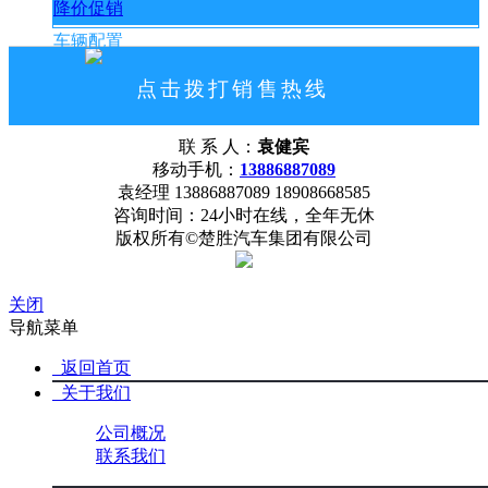
降价促销
车辆配置
点击拨打销售热线
13886887089
联 系 人：
袁健宾
网站首页
公司概况
联系我们
移动手机：
13886887089
袁经理 13886887089 18908668585
咨询时间：24小时在线，全年无休
版权所有©楚胜汽车集团有限公司
关闭
导航菜单
返回首页
关于我们
公司概况
联系我们