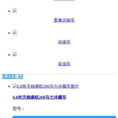
畜禽运输车
供液车
采油车
6米8冷藏车
6.8米天锦康机260马力冷藏车
型号：