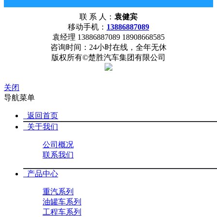
13886887089
联 系 人：
袁健宾
网站首页
公司概况
联系我们
移动手机：
13886887089
袁经理 13886887089 18908668585
咨询时间：24小时在线，全年无休
版权所有©楚胜汽车集团有限公司
关闭
导航菜单
返回首页
关于我们
公司概况
联系我们
产品中心
重汽系列
油罐车系列
工程车系列