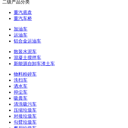
二级产品分类
重汽底盘
重汽车桥
加油车
运油车
铝合金运油车
散装水泥车
混凝土搅拌车
新能源自卸车渣土车
物料粉碎车
洗扫车
洒水车
抑尘车
吸粪车
清洗吸污车
压缩垃圾车
对接垃圾车
勾臂垃圾车