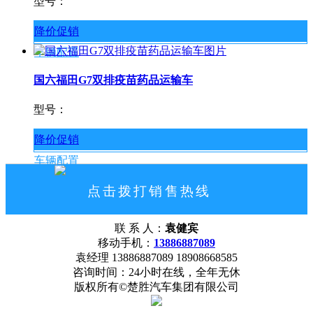
型号：
降价促销
车辆配置
国六福田G7双排疫苗药品运输车
型号：
降价促销
车辆配置
点击拨打销售热线
13886887089
联 系 人：
袁健宾
网站首页
公司概况
联系我们
移动手机：
13886887089
袁经理 13886887089 18908668585
咨询时间：24小时在线，全年无休
版权所有©楚胜汽车集团有限公司