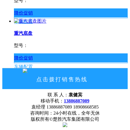
型号：
降价促销
车辆配置
重汽底盘
型号：
降价促销
车辆配置
点击拨打销售热线
13886887089
联 系 人：
袁健宾
网站首页
公司概况
联系我们
移动手机：
13886887089
袁经理 13886887089 18908668585
咨询时间：24小时在线，全年无休
版权所有©楚胜汽车集团有限公司