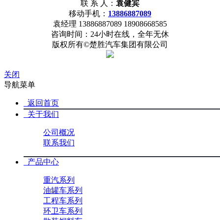
13886887089
联 系 人：
袁健宾
网站首页
公司概况
联系我们
移动手机：
13886887089
袁经理 13886887089 18908668585
咨询时间：24小时在线，全年无休
版权所有©楚胜汽车集团有限公司
关闭
导航菜单
返回首页
关于我们
公司概况
联系我们
产品中心
重汽系列
油罐车系列
工程车系列
环卫车系列