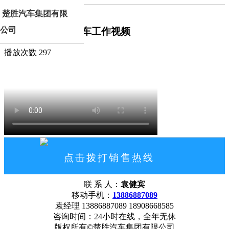
分类查看
<
视频中心
楚胜汽车集团有限
公司
东风途逸物料粉碎车工作视频
播放次数
297
点击拨打销售热线
13886887089
联 系 人：
袁健宾
网站首页
公司概况
联系我们
移动手机：
13886887089
袁经理 13886887089 18908668585
咨询时间：24小时在线，全年无休
版权所有©楚胜汽车集团有限公司