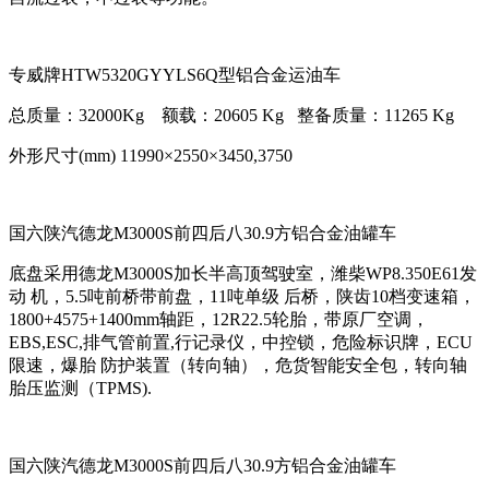
专威牌HTW5320GYYLS6Q型铝合金运油车
总质量：32000Kg 额载：20605 Kg 整备质量：11265 Kg
外形尺寸(mm) 11990×2550×3450,3750
国六陕汽德龙M3000S前四后八30.9方铝合金油罐车
底盘采用德龙M3000S加长半高顶驾驶室，潍柴WP8.350E61发
动 机，5.5吨前桥带前盘，11吨单级 后桥，陕齿10档变速箱，
1800+4575+1400mm轴距，12R22.5轮胎，带原厂空调，
EBS,ESC,排气管前置,行记录仪，中控锁，危险标识牌，ECU
限速，爆胎 防护装置（转向轴），危货智能安全包，转向轴
胎压监测（TPMS).
国六陕汽德龙M3000S前四后八30.9方铝合金油罐车