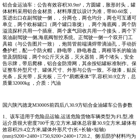
铝合金运油车：公告有效容积30.9m³，方圆罐，胀形封头，罐
体材料采用铝合金材质，材料厚度以设计为准，带80-60泵，
泵进出口在副驾驶一侧，，分两仓，两仓均分，两仓可互通可
单立，两个欧标罐口（两个罐口靠拢），两个海底阀，两个防
溢流探杆共用一个插座、两个废气回收共用一个接头，两个下
装油副驾驶一侧,海底阀智控系统。正驾驶一侧一个双开门工
具箱（与公告图片一致），炮筒管前端满焊带滴油孔，手动折
叠护栏，配一个防火帽，静电带，静电卷盘，两根等长的输油
管及阴阳端，两个8公斤灭火器，灭火器筒，两个堵头，安全
告示牌，带后爬梯，铝合金防滑网，其余按铝罐标准制作。保
证整车外型尺寸、罐体尺寸、外形与公告一致。不做漆，贴反
光条，反光带，反光板，三个“易燃液体”字,容积30.9立方，总
质量32000kg ，介质：汽油
国六陕汽德龙M3000S前四后八30.9方铝合金油罐车公告参数
1
、该车适用于危险品运输,运送危险货物车辆类型为:FL型,准
运介质很大密度700千克/立方米,罐体总容量30.9立方米,罐体有
效容积29.4立方米,罐体外形尺寸(长×长轴×短轴)
(mm):9200×2480×1750,9200×2400×1720.2、侧/后防护材料均为