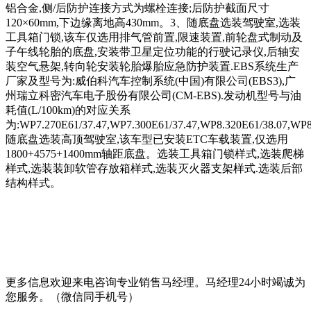
铝合金,侧/后防护连接方式为螺栓连接;后防护截面尺寸
120×60mm,下边缘离地高430mm。3、随底盘选装驾驶室,选装
工具箱门锁,该车仅选用排气管前置,限速装置,前轮盘式制动及
子午线轮胎的底盘,安装带卫星定位功能的行驶记录仪,后轴安
装空气悬架,转向轮安装轮胎爆胎应急防护装置.EBS系统生产
厂家及型号为:威伯科汽车控制系统(中国)有限公司(EBS3),广
州瑞立科密汽车电子股份有限公司(CM-EBS).发动机型号与油
耗值(L/100km)的对应关系
为:WP7.270E61/37.47,WP7.300E61/37.47,WP8.320E61/38.07,WP8.
随底盘选装高顶驾驶室,该车型已安装ETC车载装置,仅选用
1800+4575+1400mm轴距底盘。选装工具箱门锁样式,选装爬梯
样式,选装装卸软管存放箱样式,选装灭火器支架样式.选装后部
结构样式。
更多信息欢迎来电咨询专业销售马经理。马经理24小时竭诚为
您服务。（微信同手机号）