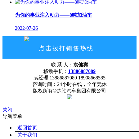
为你的事业注入动力——8吨加油车
2022-07-26
点击拨打销售热线
13886887089
联 系 人：
袁健宾
网站首页
公司概况
联系我们
移动手机：
13886887089
袁经理 13886887089 18908668585
咨询时间：24小时在线，全年无休
版权所有©楚胜汽车集团有限公司
关闭
导航菜单
返回首页
关于我们