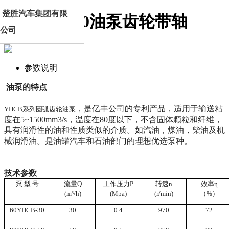
楚胜汽车集团有限
80YHCB-60油泵齿轮带轴
公司
参数说明
油泵的特点
，是亿丰公司的专利产品，适用于输送粘
YHCB
系列圆弧齿轮油泵
度在
5~1500mm3/s
，温度在
80
度以下，不含固体颗粒和纤维，
具有润滑性的油和性质类似的介质。如汽油，煤油，柴油及机
械润滑油。是油罐汽车和石油部门的理想优选泵种。
技术参数
泵
型
号
流量
Q
工作压力
P
转速
n
效率
η
(m
³
/h)
(Mpa)
(r/min)
（
%
）
60YHCB-30
30
0.4
970
72