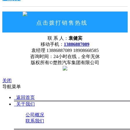
点击拨打销售热线
13886887089
联 系 人：
袁健宾
网站首页
公司概况
联系我们
移动手机：
13886887089
袁经理 13886887089 18908668585
咨询时间：24小时在线，全年无休
版权所有©楚胜汽车集团有限公司
关闭
导航菜单
返回首页
关于我们
公司概况
联系我们