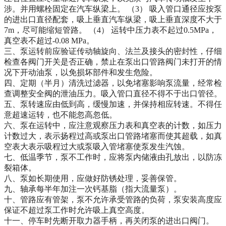
涉。并用螺栓固定在汽车纵梁上。 （
3
） 吸入管口通径应按泵
的进出口直径配套，吸上垂直汽车纵梁，吸上垂直深度不大于
7m
，尽可能缩短管路。 （
4
） 运转中压力表不起过
0.5MPa
，
真空表不超过
-0.08 MPa
。
三、泵运转前应验证传动轴旋向、法兰及接头的密封性，仔细
检查各阀门开关是否正确，禁止在泵出口管路阀门未打开的情
况下开动油泵，以免损坏部件和发生危险。
四、定期（半月）清洗过滤器，以免堵塞影响泵流量，经常检
查调整安全阀的泄油压力。吸入管口直径不得不于出口管径。
五、泵转速应由低到高，缓慢加速，并保持相应转速。不得任
意超速运转，也不能忽高忽低。
六、泵在运转中，应注意观察压力表和真空表的计数，如压力
计数过大，表示扬程过高或泵出口管路堵塞而使其超载，如真
空表大表示吸程过大或泵吸入管堵塞使泵发生汽蚀。
七、低温季节，泵不工作时，应将泵内储液由孔放出，以防冻
裂箱体。
八、泵如长期使用，应做好防锈处理，妥善保管。
九、轴承每半年加注一次钙基脂（指大流量泵）。
十、管路应有管架，泵不允许承受管路的负荷，泵安装高度应
保证不超过泵工作时允许吸上真空高度。
十一、停车时先断开取力器手柄，再关闭泵的进出口阀门。