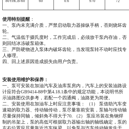
80YHCB-60
60
0.6
970
72
使用特别提醒
：
一、泵内未充满介质，严禁启动取力器操纵手柄，否则烧坏齿
轮。
二、气温低于摄氏度时，工作完成后，必须放干泵内存油，否
则回结冰冻破泵箱体。
三、严防硬物进入泵体内破坏齿轮，当发现泵转不动时应找专
人修理。
四、回上述原因造成损失由用户负责。
安装使用维护和保养：
一、泵可安装在加油汽车及油库泵房内，汽车上的安装油路设
计应符合
GB9414-88
中第
4.18.1
条中的规定功能，本说明书所
示油路图仅供参考，若配一个四通阀，油路更为简便。
二、安装使用在加油车上时应注意事项： （
1
） 泵借助汽车变
速箱的取力器、传动轴传动，泵尽量靠前安装，泵轴与传动轴
尽量保持同轴，倾斜角不得大于
70.
（
2
） 泵应吊装在角钢焊
制的吊架上，泵的高低可根据取力器输出轴的轴线确定，泵的
左右位置应尽量靠近汽车纵梁，以免泵与汽车传动轴发生干