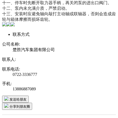
十一、停车时先断开取力器手柄，再关闭泵的进出口阀门。
十二、泵内未允满介质，严禁启动。
十三、安装时应避免轴向敲打主动轴或联轴器，否则会造成齿
轮与箱体摩擦而损坏齿轮。
联系方式
公司名称:
楚胜汽车集团有限公司
联系人:
联系电话:
0722-3336777
手机:
13886887089
发送给朋友
分享到朋友圈